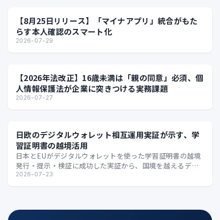
【8月25日リリース】「マイナアプリ」統合がもた
らす本人確認のスマート化
2026-07-29
【2026年法改正】16歳未満は「親の同意」必須、個
人情報保護法が企業に突きつける実務課題
2026-07-27
日欧のデジタルウォレット相互運用実証が示す、学
習証明書の越境活用
日本とEUがデジタルウォレットを使った学習証明書の越境
発行・提示・検証に成功した実証から、国境を越えるデジ
タル証明の可能性を整理します。
2026-07-23