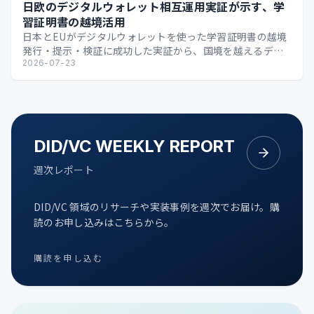
日欧のデジタルウォレット相互運用実証が示す、学
習証明書の越境活用
日本とEUがデジタルウォレットを使った学習証明書の越境
発行・提示・検証に成功した実証から、国境を越えるデジ
タル証明の可能性を整理します。
2026-07-23
DID/VC WEEKLY REPORT
週次レポート
DID/VC 領域のリサーチや実装事例を週次でお届け。購
読のお申し込みはこちらから。
購読を申し込む