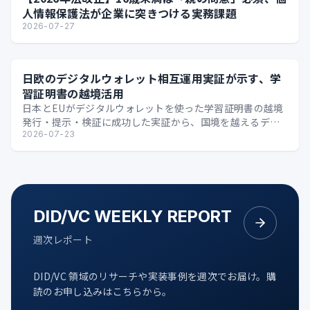
人情報保護法が企業に突きつける実務課題
2026-07-27
日欧のデジタルウォレット相互運用実証が示す、学
習証明書の越境活用
日本とEUがデジタルウォレットを使った学習証明書の越境
発行・提示・検証に成功した実証から、国境を越えるデジ
タル証明の可能性を整理します。
2026-07-23
DID/VC WEEKLY REPORT
週次レポート
DID/VC 領域のリサーチや実装事例を週次でお届け。購
読のお申し込みはこちらから。