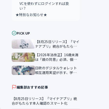
VCを使わずにログインすれば良
い？
★特別なお知らせ★
PICK UP
【8月25日リリース】「マイ
ナアプリ」統合がもたらす
本人確認のスマート化
【2026年法改正】16歳未満
は「親の同意」必須、個人
情報保護法が企業に突きつ
日欧のデジタルウォレット
ける実務課題
相互運用実証が示す、学習
証明書の越境活用
編集部おすすめ記事
【8月25日リリース】「マイナアプリ」統
合がもたらす本人確認のスマート化
ト