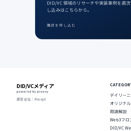
DID/VC 領域のリサーチや実装事例を週
し込みはこちらから。
購読を申し込む
CATEGOR
DID/VCメディア
powered by proovy
デイリーニ
運営会社：Recept
オリジナル
用語解説
Web3フ
DID/VC We