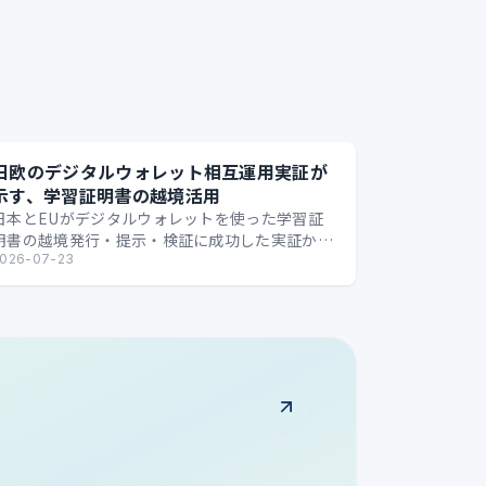
日欧のデジタルウォレット相互運用実証が
示す、学習証明書の越境活用
日本とEUがデジタルウォレットを使った学習証
明書の越境発行・提示・検証に成功した実証か
ら、国境を越えるデジタル証明の可能性を整理し
026-07-23
ます。