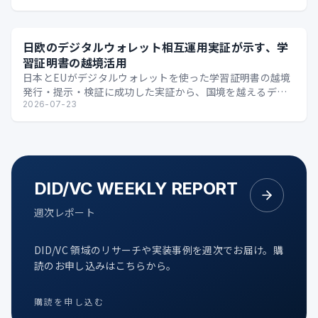
日欧のデジタルウォレット相互運用実証が示す、学
習証明書の越境活用
日本とEUがデジタルウォレットを使った学習証明書の越境
発行・提示・検証に成功した実証から、国境を越えるデジ
タル証明の可能性を整理します。
2026-07-23
DID/VC WEEKLY REPORT
週次レポート
DID/VC 領域のリサーチや実装事例を週次でお届け。購
読のお申し込みはこちらから。
購読を申し込む