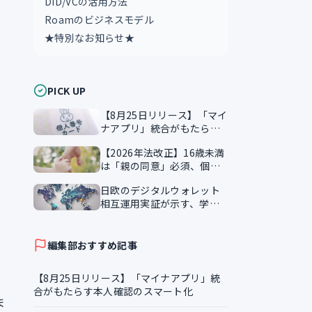
DID/VCの活用方法
Roamのビジネスモデル
★特別なお知らせ★
PICK UP
【8月25日リリース】「マイ
ナアプリ」統合がもたらす
本人確認のスマート化
【2026年法改正】16歳未満
は「親の同意」必須、個人
情報保護法が企業に突きつ
日欧のデジタルウォレット
ける実務課題
相互運用実証が示す、学習
証明書の越境活用
編集部おすすめ記事
【8月25日リリース】「マイナアプリ」統
合がもたらす本人確認のスマート化
ま