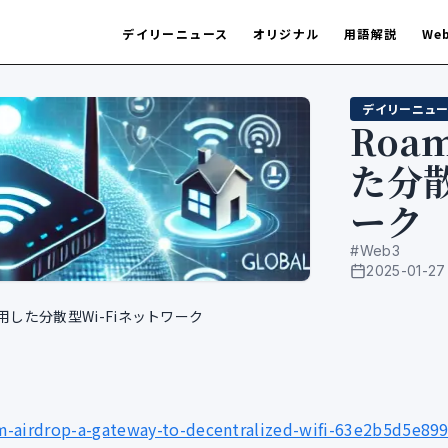
デイリーニュース
オリジナル
用語解説
We
デイリーニュー
Roa
た分散
ーク
#
Web3
2025-01-27
公開日
を活用した分散型Wi-Fiネットワーク
airdrop-a-gateway-to-decentralized-wifi-63e2b5d5e89