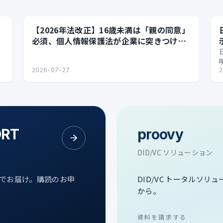
【2026年法改正】16歳未満は「親の同意」
必須、個人情報保護法が企業に突きつける
実務課題
2026-07-27
2
ORT
proovy
DID/VC ソリューション
次でお届け。購読のお申
DID/VC トータルソリ
から。
資料を請求する