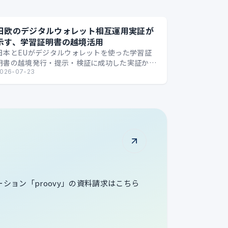
日欧のデジタルウォレット相互運用実証が
示す、学習証明書の越境活用
日本とEUがデジタルウォレットを使った学習証
明書の越境発行・提示・検証に成功した実証か
ら、国境を越えるデジタル証明の可能性を整理し
026-07-23
ます。
ューション「proovy」の資料請求はこちら