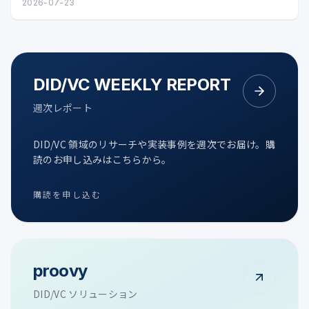
タル証明の可能性を整理します。
2026-07-23
DID/VC WEEKLY REPORT
週次レポート
DID/VC 領域のリサーチや実装事例を週次でお届け。購
読のお申し込みはこちらから。
購読を申し込む
proovy
DID/VC ソリューション