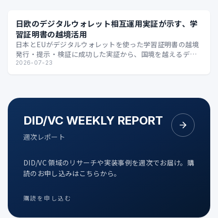
日欧のデジタルウォレット相互運用実証が示す、学
習証明書の越境活用
日本とEUがデジタルウォレットを使った学習証明書の越境
発行・提示・検証に成功した実証から、国境を越えるデジ
タル証明の可能性を整理します。
2026-07-23
DID/VC WEEKLY REPORT
週次レポート
DID/VC 領域のリサーチや実装事例を週次でお届け。購
読のお申し込みはこちらから。
購読を申し込む