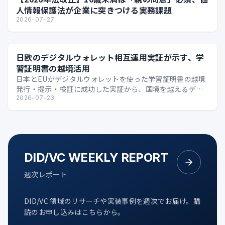
人情報保護法が企業に突きつける実務課題
2026-07-27
日欧のデジタルウォレット相互運用実証が示す、学
習証明書の越境活用
日本とEUがデジタルウォレットを使った学習証明書の越境
発行・提示・検証に成功した実証から、国境を越えるデジ
タル証明の可能性を整理します。
2026-07-23
DID/VC WEEKLY REPORT
週次レポート
DID/VC 領域のリサーチや実装事例を週次でお届け。購
読のお申し込みはこちらから。