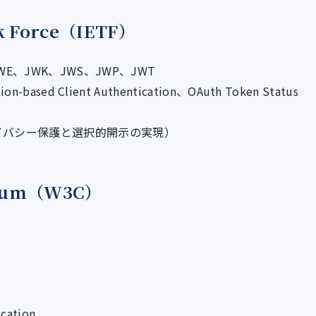
sk Force（IETF）
、JWK、JWS、JWP、JWT
based Client Authentication、OAuth Token Status
ライバシー保護と選択的開示の実現）
rtium（W3C）
ication