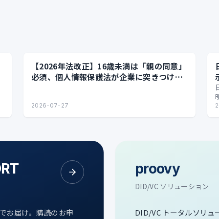
【2026年法改正】16歳未満は「親の同意」
必須、個人情報保護法が企業に突きつける
実務課題
2026-07-27
2
ORT
proovy
DID/VC ソリューション
次でお届け。購読のお申
DID/VC トータルソリ