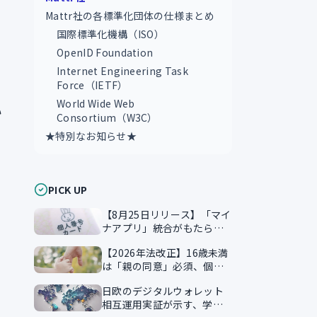
Mattr社の各標準化団体の仕様まとめ
国際標準化機構（ISO）
OpenID Foundation
Internet Engineering Task
。
Force（IETF）
World Wide Web
い
Consortium（W3C）
★特別なお知らせ★
PICK UP
【8月25日リリース】「マイ
ナアプリ」統合がもたらす
本人確認のスマート化
【2026年法改正】16歳未満
は「親の同意」必須、個人
情報保護法が企業に突きつ
日欧のデジタルウォレット
ける実務課題
相互運用実証が示す、学習