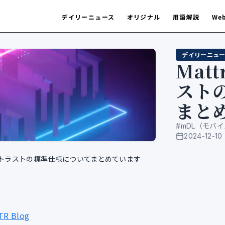
デイリーニュース
オリジナル
用語解説
We
デイリーニュー
Mat
スト
まと
#
mDL（モバ
2024-12-10
公開日
タルトラストの標準仕様についてまとめています
TTR Blog