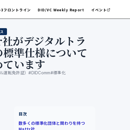
b3フロントライン
DID/VC Weekly Report
イベント
ス
tr社がデジタルトラ
の標準仕様について
めています
イル運転免許証）
#
DIDComm
#
標準化
目次
数多くの標準化団体と関わりを持つ
Mattr社