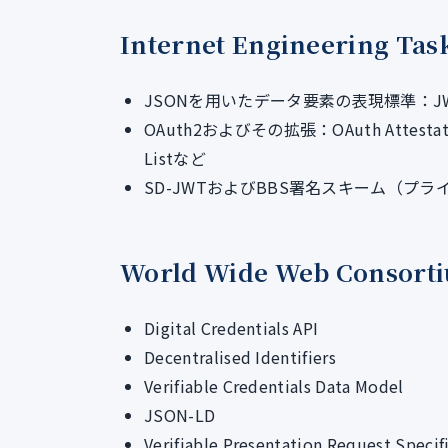
Internet Engineering Ta
JSONを用いたデータ要素の表現標準：JWE
OAuth2およびその拡張：OAuth Attestation-
Listなど
SD-JWTおよびBBS署名スキーム（プ
World Wide Web Conso
Digital Credentials API
Decentralised Identifiers
Verifiable Credentials Data Model
JSON-LD
Verifiable Presentation Request Specif