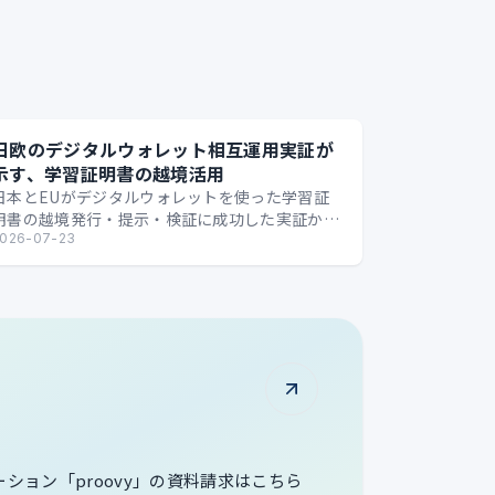
日欧のデジタルウォレット相互運用実証が
示す、学習証明書の越境活用
日本とEUがデジタルウォレットを使った学習証
明書の越境発行・提示・検証に成功した実証か
ら、国境を越えるデジタル証明の可能性を整理し
026-07-23
ます。
ューション「proovy」の資料請求はこちら