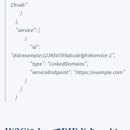
Chvab"
}
],
"service": [
{
"id":
"did:example:123456789abcdefghi#service-1",
"type": "LinkedDomains",
"serviceEndpoint": "https://example.com"
}
]
}