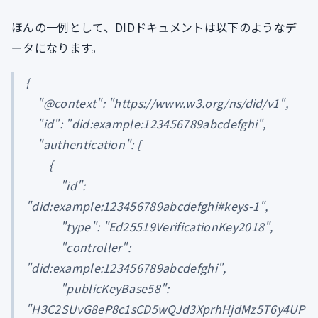
ほんの一例として、DIDドキュメントは以下のようなデ
ータになります。
{
"@context": "https://www.w3.org/ns/did/v1",
"id": "did:example:123456789abcdefghi",
"authentication": [
{
"id":
"did:example:123456789abcdefghi#keys-1",
"type": "Ed25519VerificationKey2018",
"controller":
"did:example:123456789abcdefghi",
"publicKeyBase58":
"H3C2SUvG8eP8c1sCD5wQJd3XprhHjdMz5T6y4UP