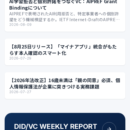
AI学習拒否と個別許諾をつなぐVC：AIPREF Grant
Bindingについて
AIPREFで表明されたAI利用拒否と、特定事業者への個別許
諾をどう機械検証するか。IETF Internet-DraftのAIPREF
Grant Bindi…
2026-08-09
【8月25日リリース】「マイナアプリ」統合がもた
らす本人確認のスマート化
2026-07-29
【2026年法改正】16歳未満は「親の同意」必須、個
人情報保護法が企業に突きつける実務課題
2026-07-27
DID/VC WEEKLY REPORT