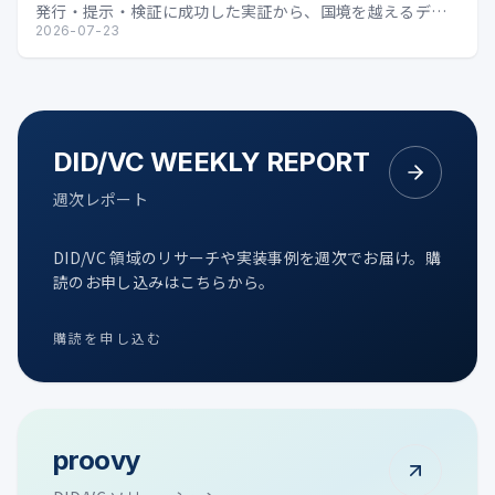
発行・提示・検証に成功した実証から、国境を越えるデジ
タル証明の可能性を整理します。
2026-07-23
DID/VC WEEKLY REPORT
週次レポート
DID/VC 領域のリサーチや実装事例を週次でお届け。購
読のお申し込みはこちらから。
購読を申し込む
proovy