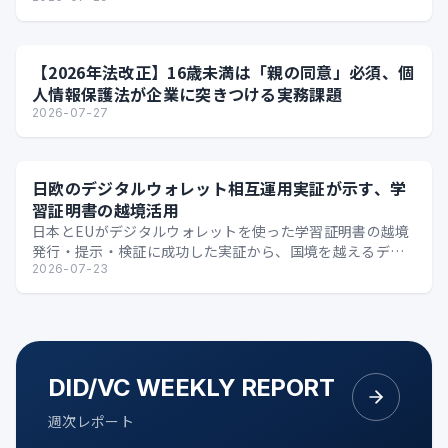
【2026年法改正】16歳未満は「親の同意」必須、個
人情報保護法が企業に突きつける実務課題
2026-07-27
日欧のデジタルウォレット相互運用実証が示す、学
習証明書の越境活用
日本とEUがデジタルウォレットを使った学習証明書の越境
発行・提示・検証に成功した実証から、国境を越えるデジ
タル証明の可能性を整理します。
2026-07-23
DID/VC WEEKLY REPORT
週次レポート