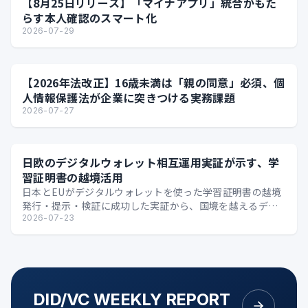
【8月25日リリース】「マイナアプリ」統合がもた
らす本人確認のスマート化
2026-07-29
【2026年法改正】16歳未満は「親の同意」必須、個
人情報保護法が企業に突きつける実務課題
2026-07-27
日欧のデジタルウォレット相互運用実証が示す、学
習証明書の越境活用
日本とEUがデジタルウォレットを使った学習証明書の越境
発行・提示・検証に成功した実証から、国境を越えるデジ
タル証明の可能性を整理します。
2026-07-23
DID/VC WEEKLY REPORT