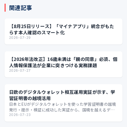
関連記事
【8月25日リリース】「マイナアプリ」統合がもた
らす本人確認のスマート化
2026-07-29
【2026年法改正】16歳未満は「親の同意」必須、個
人情報保護法が企業に突きつける実務課題
2026-07-27
日欧のデジタルウォレット相互運用実証が示す、学
習証明書の越境活用
日本とEUがデジタルウォレットを使った学習証明書の越境
発行・提示・検証に成功した実証から、国境を越えるデジ
タル証明の可能性を整理します。
2026-07-23