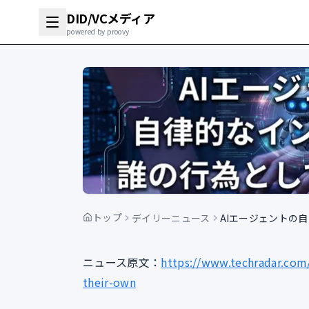
DID/VCメディア
powered by proovy
トップ
デイリーニュース
AIエージェントの
ニュース原文：
https://www.techradar.com
their-own