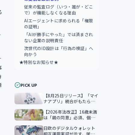
、
従来の監査ログ（いつ・誰が・どこ
る
で）が機能しなくなる理由
AIエージェントに求められる「権限
の証明」
「AIが勝手にやった」では済まされ
ィ
ない企業の説明責任
次世代のID設計は「行為の検証」へ
向かう
サ
★特別なお知らせ★
事
時
源
PICK UP
【8月25日リリース】「マイ
ナアプリ」統合がもたらす
本人確認のスマート化
【2026年法改正】16歳未満
は「親の同意」必須、個人
情報保護法が企業に突きつ
日欧のデジタルウォレット
ける実務課題
相互運用実証が示す、学習