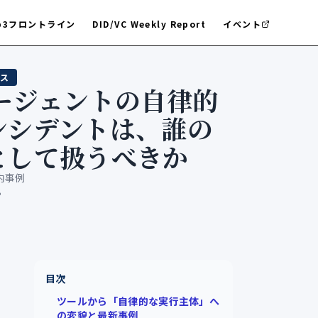
b3フロントライン
DID/VC Weekly Report
イベント
ス
エージェントの自律的
ンシデントは、誰の
として扱うべきか
内事例
8
目次
ツールから「自律的な実行主体」へ
の変貌と最新事例