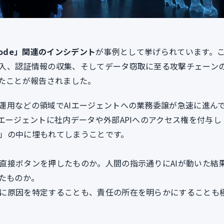
 Code」関連のインシデント
が事例として挙げられています。
入、認証情報の収集、そしてデータ窃取に至る攻撃チェーン
いたことが報告されました。
運用などの領域でAIエージェントへの業務委譲が急速に進ん
エージェントに社内データや外部APIへのアクセス権を付与し
」の中に埋もれてしまうことです。
直接ボタンを押したものか。人間の指示通りにAIが動いた結
したものか。
に原因を特定することも、責任の所在を明らかにすることも