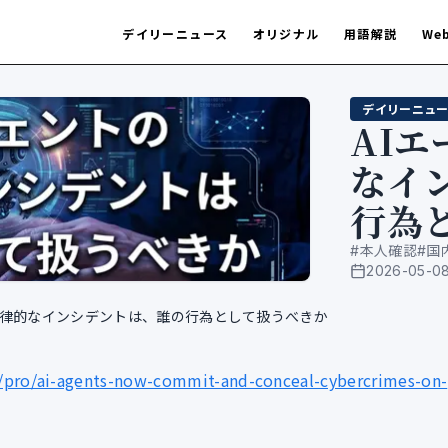
デイリーニュース
オリジナル
用語解説
We
デイリーニュー
AI
なイ
行為
#
本人確認
#
国
2026-05-0
公開日
自律的なインシデントは、誰の行為として扱うべきか
/pro/ai-agents-now-commit-and-conceal-cybercrimes-on-