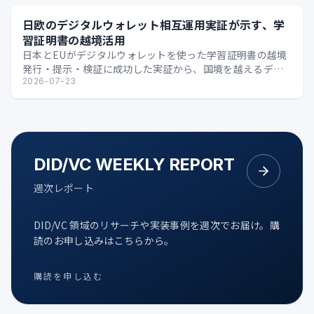
日欧のデジタルウォレット相互運用実証が示す、学
習証明書の越境活用
日本とEUがデジタルウォレットを使った学習証明書の越境
発行・提示・検証に成功した実証から、国境を越えるデジ
タル証明の可能性を整理します。
2026-07-23
DID/VC WEEKLY REPORT
週次レポート
DID/VC 領域のリサーチや実装事例を週次でお届け。購
読のお申し込みはこちらから。
購読を申し込む