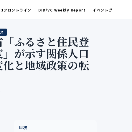
b3フロントライン
DID/VC Weekly Report
イベント
ス
省「ふるさと住民登
度」が示す関係人口
度化と地域政策の転
0
目次