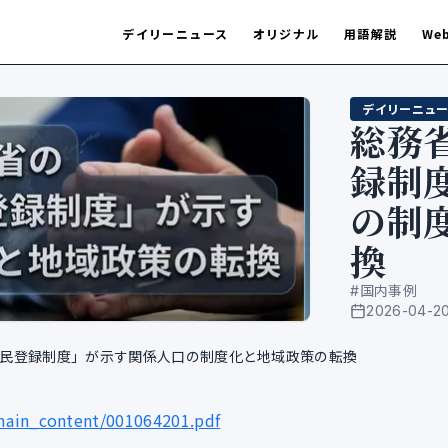
デイリーニュース
オリジナル
用語解説
We
デイリーニュー
総務
録制
の制
換
#
国内事例
2026-04-2
公開日
民登録制度」が示す関係人口の制度化と地域政策の転換
main_content/001064201.pdf