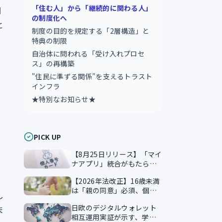
「住む人」から「継続的に関わる人」
関
の制度化へ
と
制度の目的を規定する「2層構造」と
特典の制限
自治体に問われる「受け入れプロセ
ス」の再構築
"住民に準ずる関係"を支えるトラスト
インフラ
★特別なお知らせ★
PICK UP
【8月25日リリース】「マイ
ナアプリ」統合がもたらす
本人確認のスマート化
【2026年法改正】16歳未満
は「親の同意」必須、個人
し
情報保護法が企業に突きつ
日欧のデジタルウォレット
ま
ける実務課題
相互運用実証が示す、学習