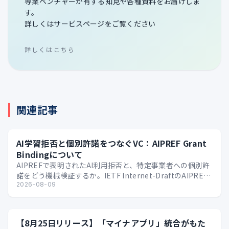
専業ベンチャーが有する知見や各種資料をお届けしま
す。
詳しくはサービスページをご覧ください
詳しくはこちら
関連記事
AI学習拒否と個別許諾をつなぐVC：AIPREF Grant
Bindingについて
AIPREFで表明されたAI利用拒否と、特定事業者への個別許
諾をどう機械検証するか。IETF Internet-DraftのAIPREF
Grant Bindi…
2026-08-09
【8月25日リリース】「マイナアプリ」統合がもた