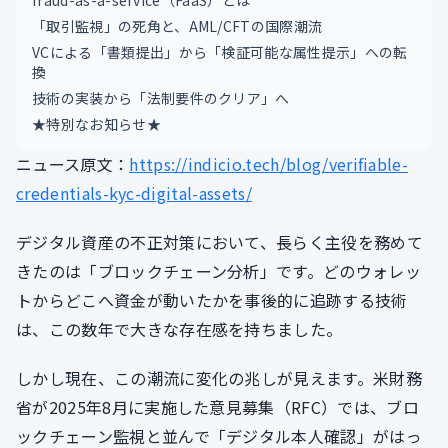
fraud-as-a-service（FaaS）とは
「取引監視」の死角と、AML/CFTの国際潮流
VCによる「書類提出」から「検証可能な属性提示」への転
換
技術の実装から「法制要件のクリア」へ
★特別なお知らせ★
ニュース原文：
https://indicio.tech/blog/verifiable-
credentials-kyc-digital-assets/
デジタル資産の不正対策において、長らく主役を務めて
きたのは「ブロックチェーン分析」です。どのウォレッ
トからどこへ資金が動いたかを事後的に追跡する技術
は、この数年で大きな存在感を持ちました。
しかし現在、この潮流に変化の兆しが見えます。米財務
省が2025年8月に実施した意見募集（RFC）では、ブロ
ックチェーン監視と並んで「デジタル本人確認」がはっ