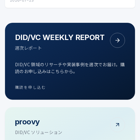
タル証明の可能性を整理します。
2026-07-23
DID/VC WEEKLY REPORT
週次レポート
DID/VC 領域のリサーチや実装事例を週次でお届け。購
読のお申し込みはこちらから。
購読を申し込む
proovy
DID/VC ソリューション