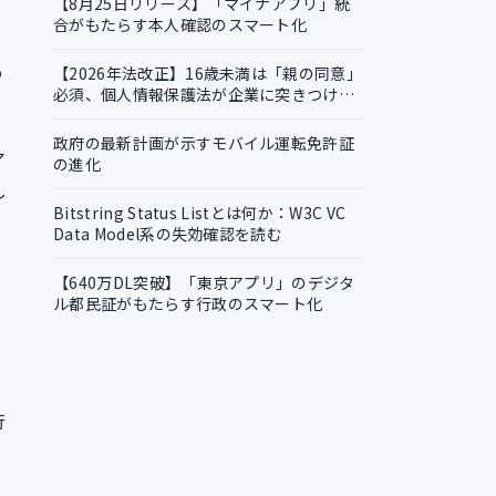
【8月25日リリース】「マイナアプリ」統
合がもたらす本人確認のスマート化
よ
め
【2026年法改正】16歳未満は「親の同意」
必須、個人情報保護法が企業に突きつける
実務課題
政府の最新計画が示すモバイル運転免許証
ア
の進化
し
Bitstring Status Listとは何か：W3C VC
Data Model系の失効確認を読む
【640万DL突破】「東京アプリ」のデジタ
ル都民証がもたらす行政のスマート化
行