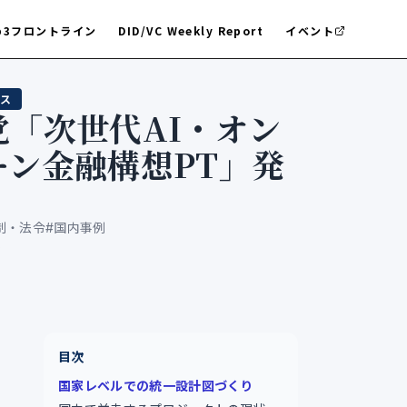
b3フロントライン
DID/VC Weekly Report
イベント
ス
党「次世代AI・オン
ーン金融構想PT」発
制・法令
#
国内事例
6
目次
国家レベルでの統一設計図づくり