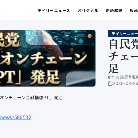
デイリーニュース
オリジナル
用語解説
We
デイリーニュー
自民
チェ
足
#
本人確認
#
規
2026-03-2
公開日
・オンチェーン金融構想PT」発足
/news/586532