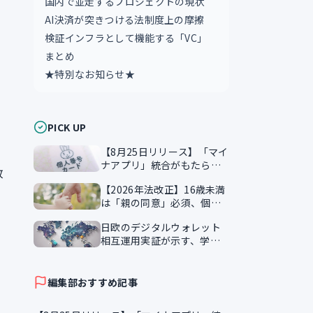
国内で並走するプロジェクトの現状
AI決済が突きつける法制度上の摩擦
検証インフラとして機能する「VC」
まとめ
★特別なお知らせ★
PICK UP
【8月25日リリース】「マイ
ナアプリ」統合がもたらす
政
本人確認のスマート化
【2026年法改正】16歳未満
は「親の同意」必須、個人
情報保護法が企業に突きつ
日欧のデジタルウォレット
ける実務課題
相互運用実証が示す、学習
証明書の越境活用
編集部おすすめ記事