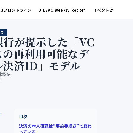
b3フロントライン
DID/VC Weekly Report
イベント
ス
銀行が提示した「VC
スの再利用可能なデ
ル決済ID」モデル
体認証
6
-
目次
決済の本人確認は“事前手続き”で終わ
っている