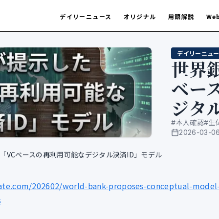
デイリーニュース
オリジナル
用語解説
We
デイリーニュー
世界
ベー
ジタ
#
本人確認
#
生
2026-03-0
公開日
「VCベースの再利用可能なデジタル決済ID」モデル
ate.com/202602/world-bank-proposes-conceptual-model
s