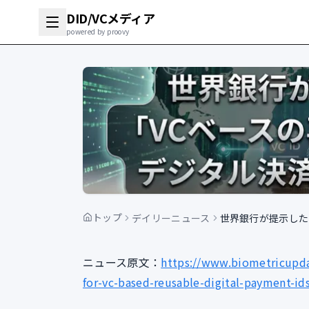
DID/VCメディア
powered by proovy
トップ
デイリーニュース
世界銀行が提示した
ニュース原文：
https://www.biometricupd
for-vc-based-reusable-digital-payment-id