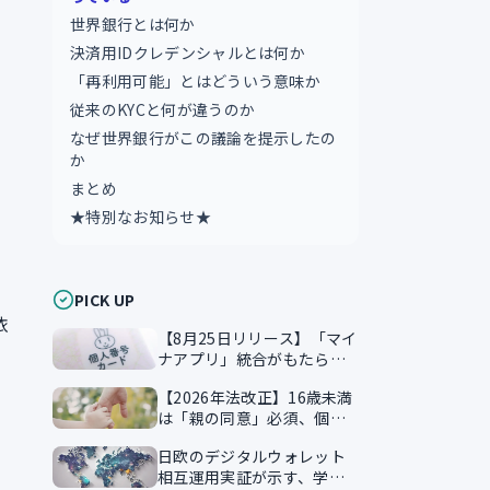
世界銀行とは何か
決済用IDクレデンシャルとは何か
「再利用可能」とはどういう意味か
従来のKYCと何が違うのか
なぜ世界銀行がこの議論を提示したの
か
まとめ
★特別なお知らせ★
PICK UP
依
【8月25日リリース】「マイ
ナアプリ」統合がもたらす
本人確認のスマート化
【2026年法改正】16歳未満
は「親の同意」必須、個人
情報保護法が企業に突きつ
日欧のデジタルウォレット
ける実務課題
相互運用実証が示す、学習