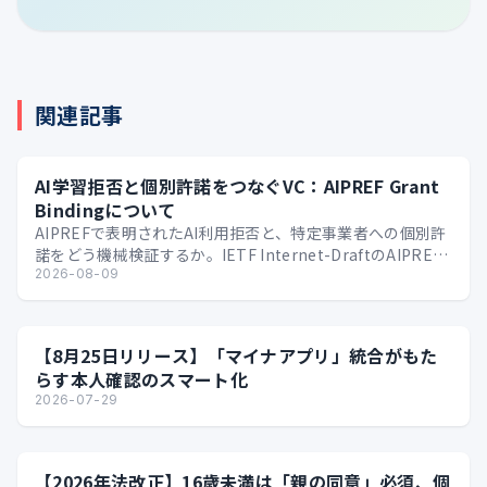
関連記事
AI学習拒否と個別許諾をつなぐVC：AIPREF Grant
Bindingについて
AIPREFで表明されたAI利用拒否と、特定事業者への個別許
諾をどう機械検証するか。IETF Internet-DraftのAIPREF
Grant Bindi…
2026-08-09
【8月25日リリース】「マイナアプリ」統合がもた
らす本人確認のスマート化
2026-07-29
【2026年法改正】16歳未満は「親の同意」必須、個