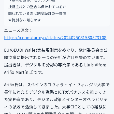
「意味を運ぶ」モデルの不在
技術主権との整合は保たれているか
問われているのは制度設計の一貫性
★特別なお知らせ★
ニュース原文：
https://x.com/larinyo/status/2024025081580573108
EUのEUDI Wallet実装規則案をめぐり、欧州委員会の公
開協議に提出された一つの分析が注目を集めています。
提出者は、デジタルID分野の専門家である Lluís Alfons
Ariño Martín 氏です。
Ariño氏は、スペインのロヴィラ・イ・ヴィルジリ大学で
長年にわたりデジタル戦略とICTガバナンスを担ってき
た実務家であり、デジタル政策とインターオペラビリテ
ィの領域で活動してきました。大学CIOとしての経験に