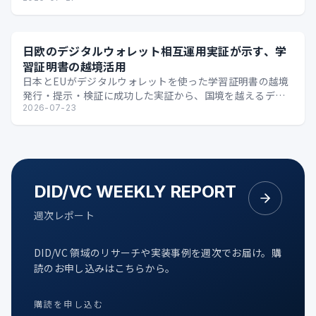
日欧のデジタルウォレット相互運用実証が示す、学
習証明書の越境活用
日本とEUがデジタルウォレットを使った学習証明書の越境
発行・提示・検証に成功した実証から、国境を越えるデジ
タル証明の可能性を整理します。
2026-07-23
DID/VC WEEKLY REPORT
週次レポート
DID/VC 領域のリサーチや実装事例を週次でお届け。購
読のお申し込みはこちらから。
購読を申し込む