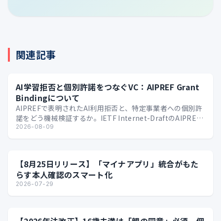
関連記事
AI学習拒否と個別許諾をつなぐVC：AIPREF Grant
Bindingについて
AIPREFで表明されたAI利用拒否と、特定事業者への個別許
諾をどう機械検証するか。IETF Internet-DraftのAIPREF
Grant Bindi…
2026-08-09
【8月25日リリース】「マイナアプリ」統合がもた
らす本人確認のスマート化
2026-07-29