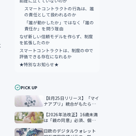
前提に立てていないのか
スマートコントラクトの行為は、誰
の責任として扱われるのか
「誰が動かしたか」ではなく「誰の
責任か」を問う理由
なぜ新しい信頼モデルを作らず、制度
を拡張したのか
と
スマートコントラクトは、制度の中で
評価できる存在になれるか
★特別なお知らせ★
PICK UP
【8月25日リリース】「マイ
ナアプリ」統合がもたらす
本人確認のスマート化
【2026年法改正】16歳未満
は「親の同意」必須、個人
情報保護法が企業に突きつ
日欧のデジタルウォレット
ける実務課題