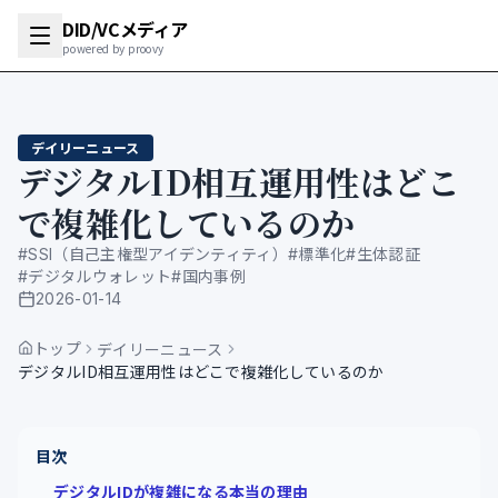
DID/VCメディア
powered by proovy
デイリーニュース
デジタルID相互運用性はどこ
で複雑化しているのか
#
SSI（自己主権型アイデンティティ）
#
標準化
#
生体認証
#
デジタルウォレット
#
国内事例
2026-01-14
公開日
トップ
デイリーニュース
デジタルID相互運用性はどこで複雑化しているのか
目次
デジタルIDが複雑になる本当の理由