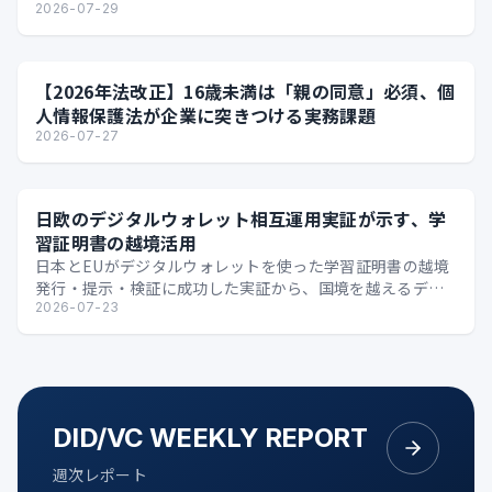
2026-07-29
【2026年法改正】16歳未満は「親の同意」必須、個
人情報保護法が企業に突きつける実務課題
2026-07-27
日欧のデジタルウォレット相互運用実証が示す、学
習証明書の越境活用
日本とEUがデジタルウォレットを使った学習証明書の越境
発行・提示・検証に成功した実証から、国境を越えるデジ
タル証明の可能性を整理します。
2026-07-23
DID/VC WEEKLY REPORT
週次レポート