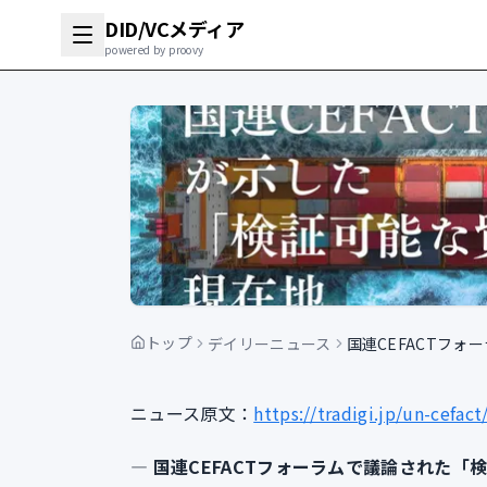
DID/VCメディア
powered by proovy
トップ
デイリーニュース
国連CEFACTフ
ニュース原文：
https://tradigi.jp/un-cefac
― 国連CEFACTフォーラムで議論された「