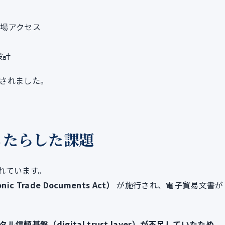
市場アクセス
設計
されました。
もたらした課題
れています。
c Trade Documents Act）
が施行され、電子貿易文書が
頼基盤（digital trust layer）が不足していたため、