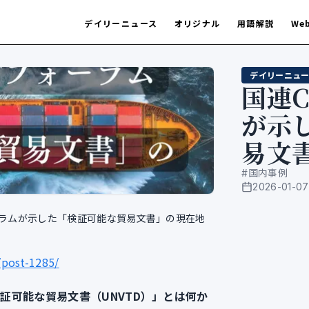
デイリーニュース
オリジナル
用語解説
We
デイリーニュー
国連C
が示
易文
#
国内事例
2026-01-07
公開日
ォーラムが示した「検証可能な貿易文書」の現在地
t/post-1285/
検証可能な貿易文書（UNVTD）」とは何か