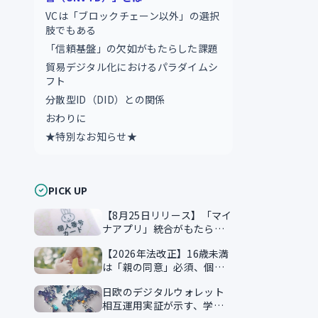
VCは「ブロックチェーン以外」の選択
肢でもある
「信頼基盤」の欠如がもたらした課題
貿易デジタル化におけるパラダイムシ
フト
分散型ID（DID）との関係
おわりに
★特別なお知らせ★
PICK UP
【8月25日リリース】「マイ
ナアプリ」統合がもたらす
本人確認のスマート化
【2026年法改正】16歳未満
は「親の同意」必須、個人
情報保護法が企業に突きつ
日欧のデジタルウォレット
ける実務課題
相互運用実証が示す、学習