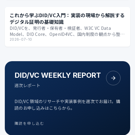
これから学ぶDID/VC入門：実装の現場から解説する
デジタル証明の基礎知識
DID/VCを、発行者・保有者・検証者、W3C VC Data
Model、DID Core、OpenID4VC、国内制度の観点から整理
する技術入門。
2026-07-10
DID/VC WEEKLY REPORT
週次レポート
DID/VC 領域のリサーチや実装事例を週次でお届け。購
読のお申し込みはこちらから。
購読を申し込む