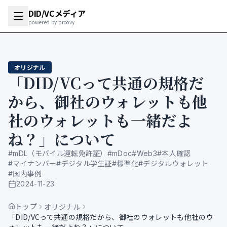
DID/VCメディア
powered by proovy
オリジナル
「DID/VCって共通の規格だ
から、御社のウォレットも他
社のウォレットも一緒だよ
ね？」について
#
mDL（モバイル運転免許証）
#
mDoc
#
Web3
#
本人確認
#
マイナンバー
#
デジタル学生証
#
標準化
#
デジタルウォレット
#
国内事例
2024-11-23
公開日
トップ
オリジナル
「DID/VCって共通の規格だから、御社のウォレットも他社のウ