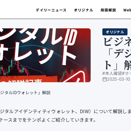
デイリーニュース
オリジナル
用語解説
We
オリジナル
ビジ
「デ
ト」
#
本人確認
#
マ
2025-03-10
公開日
ジタルIDウォレット」解説
ジタルアイデンティティウォレット、DIW）について解説し
ケースまでをテンポよくご紹介していきます。