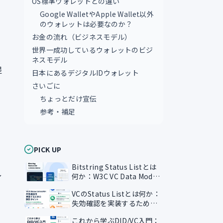
OS標準ウォレットとの違い
Google WalletやApple Wallet以外
のウォレットは必要なのか？
お金の流れ（ビジネスモデル）
世界一成功しているウォレットのビジ
ネスモデル
提
日本にあるデジタルIDウォレット
さいごに
ちょっとだけ宣伝
参考・補足
PICK UP
Bitstring Status Listとは
し
何か：W3C VC Data Model
系の失効確認を読む
VCのStatus Listとは何か：
失効確認を実装するための
設計ポイント
これから学ぶDID/VC入門：