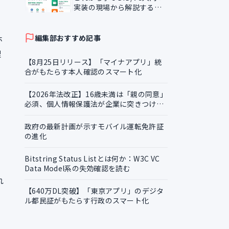
実装の現場から解説するデ
ジタル証明の基礎知識
ホ
編集部おすすめ記事
理
【8月25日リリース】「マイナアプリ」統
合がもたらす本人確認のスマート化
【2026年法改正】16歳未満は「親の同意」
必須、個人情報保護法が企業に突きつける
実務課題
政府の最新計画が示すモバイル運転免許証
の進化
Bitstring Status Listとは何か：W3C VC
Data Model系の失効確認を読む
れ
【640万DL突破】「東京アプリ」のデジタ
ル都民証がもたらす行政のスマート化