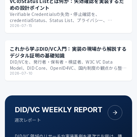
VCのStatus Listとは何か：失効確認を実装するた
めの設計ポイント
Verifiable Credentialsの失効・停止確認を、
credentialStatus、Status List、プライバシー、
Issuer/Verif…
2026-07-15
これから学ぶDID/VC入門：実装の現場から解説する
デジタル証明の基礎知識
DID/VCを、発行者・保有者・検証者、W3C VC Data
Model、DID Core、OpenID4VC、国内制度の観点から整理
する技術入門。
2026-07-10
DID/VC WEEKLY REPORT
週次レポート
DID/VC 領域のリサーチや実装事例を週次でお届け。購