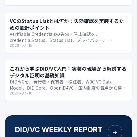
VCのStatus Listとは何か：失効確認を実装するた
めの設計ポイント
Verifiable Credentialsの失効・停止確認を、
credentialStatus、Status List、プライバシー、
Issuer/Verif…
2026-07-15
これから学ぶDID/VC入門：実装の現場から解説する
デジタル証明の基礎知識
DID/VCを、発行者・保有者・検証者、W3C VC Data
Model、DID Core、OpenID4VC、国内制度の観点から整理
する技術入門。
2026-07-10
DID/VC WEEKLY REPORT