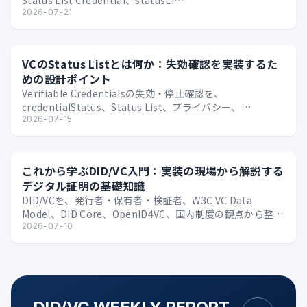
Status List Credential、statusLi…
2026-07-21
VCのStatus Listとは何か：失効確認を実装するた
めの設計ポイント
Verifiable Credentialsの失効・停止確認を、
credentialStatus、Status List、プライバシー、
Issuer/Verif…
2026-07-15
これから学ぶDID/VC入門：実装の現場から解説する
デジタル証明の基礎知識
DID/VCを、発行者・保有者・検証者、W3C VC Data
Model、DID Core、OpenID4VC、国内制度の観点から整理
する技術入門。
2026-07-10