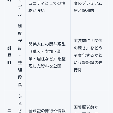
ュニティとしての性
度のプレミアム
デ
格が強い
層と親和的
ル
制
度
検
実装前に「関係
関係人口の関与類型
能
討
の深さ」をどう
（購入・参加・副
登
・
制度化するかと
業・居住など）を整
町
整
いう設計論の先
理した資料を公開
理
行例
段
階
ふ
る
国制度以前か
ニ
さ
登録証の発行や情報