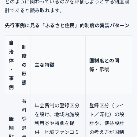
どのように関わっているのかを評価しようとする制度設
計であると読み取れます。
先行事例に見る「ふるさと住民」的制度の実装パターン
自
制
治
度
体
国制度との関
の
主な特徴
・
係・示唆
形
事
態
例
有
年会費制の登録区分
登録区分（ライ
料
を設け、地域内施設
ト／深化）の設
飯
登
利用券や特典を提
計や、便益設計
綱
録
供。地域ファンコミ
の考え方が国制
町
モ