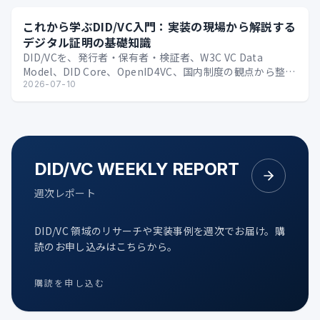
これから学ぶDID/VC入門：実装の現場から解説する
デジタル証明の基礎知識
DID/VCを、発行者・保有者・検証者、W3C VC Data
Model、DID Core、OpenID4VC、国内制度の観点から整理
する技術入門。
2026-07-10
DID/VC WEEKLY REPORT
週次レポート
DID/VC 領域のリサーチや実装事例を週次でお届け。購
読のお申し込みはこちらから。
購読を申し込む