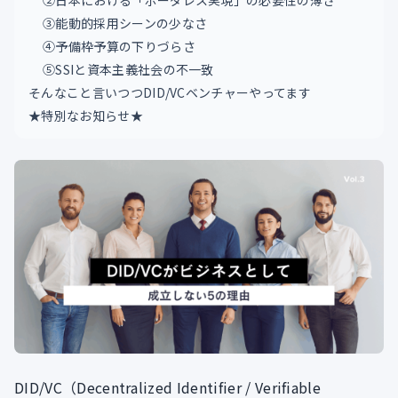
②日本における「ボーダレス実現」の必要性の薄さ
③能動的採用シーンの少なさ
④予備枠予算の下りづらさ
⑤SSIと資本主義社会の不一致
そんなこと言いつつDID/VCベンチャーやってます
★特別なお知らせ★
DID/VC（Decentralized Identifier / Verifiable