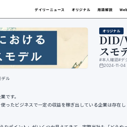
デイリーニュース
オリジナル
用語解説
We
オリジナル
DID
スモ
#
本人確認
#
デ
2024-11-04
公開日
モデル
企業です。
術を使ったビジネスで一定の収益を稼ぎ出している企業は存在し
うなポイント」がいくつか見えてきて、実際当社も「どうや