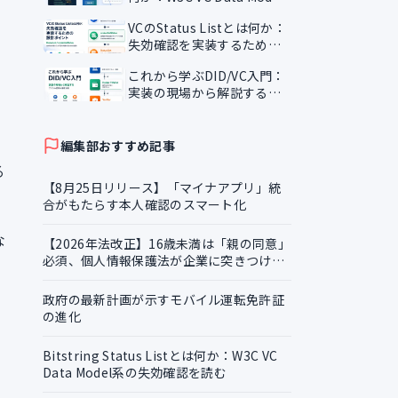
系の失効確認を読む
VCのStatus Listとは何か：
失効確認を実装するための
設計ポイント
これから学ぶDID/VC入門：
実装の現場から解説するデ
ジタル証明の基礎知識
編集部おすすめ記事
る
【8月25日リリース】「マイナアプリ」統
合がもたらす本人確認のスマート化
な
【2026年法改正】16歳未満は「親の同意」
必須、個人情報保護法が企業に突きつける
実務課題
政府の最新計画が示すモバイル運転免許証
の進化
Bitstring Status Listとは何か：W3C VC
Data Model系の失効確認を読む